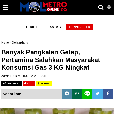
-->
TERKINI
HASTAG
TERPOPULER
Home
»
Deliserdang
Banyak Pangkalan Gelap,
Pertamina Salahkan Masyarakat
Konsumsi Gas 3 KG Ningkat
Admin | Jumat, 28 Juli 2023 | 13:31
bacakan
stop
screen
Sebarkan: