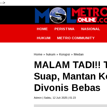
-->
HOME
PERISTIWA
NASIONAL
HUKUM
METRO COMMUNITY
Home
»
hukum
»
Korupsi
»
Medan
MALAM TADI!! T
Suap, Mantan K
Divonis Bebas
Admin | Sabtu, 12 Juli 2025 | 01:23