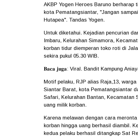
AKBP Yogen Heroes Baruno berharap tida
kota Pematangsiantar, "Jangan sampai 
Hutapea". Tandas Yogen.
Untuk diketahui. Kejadian pencurian d
Imbaru, Kelurahan Simamora, Kecamatan
korban tidur diemperan toko roti di Jal
sekira pukul 05.30 WIB.
𝐁𝐚𝐜𝐚 𝐣𝐮𝐠𝐚: Viral. Bandit Kampung An
Motif pelaku, RJP alias Raja,13, war
Siantar Barat, kota Pematangsiantar d
Safari, Kelurahan Bantan, Kecamatan S
uang milik korban.
Karena melawan dengan cara meronta 
korban hingga uang berhasil diambil. K
kedua pelaku berhasil ditangkap Sat Reskr