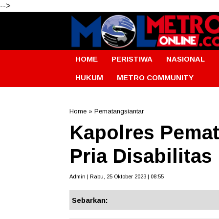
-->
HOME
PERISTIWA
NASIONAL
HUKUM
METRO COMMUNITY
Home
»
Pematangsiantar
Kapolres Pemat
Pria Disabilita
Admin | Rabu, 25 Oktober 2023 | 08:55
Sebarkan: