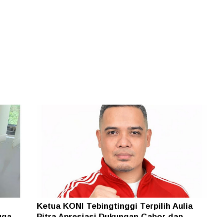
Ketua KONI Tebingtinggi Terpilih Aulia
uga
Pitra Apresiasi Dukungan Cabor dan