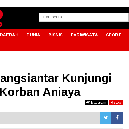
DAERAH
DUNIA
BISNIS
PARIWISATA
SPORT
angsiantar Kunjungi
s Korban Aniaya
bacakan
stop