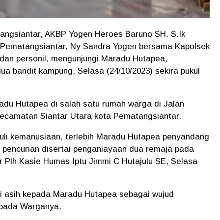
gsiantar, AKBP Yogen Heroes Baruno SH. S.Ik
 Pematangsiantar, Ny Sandra Yogen bersama Kapolsek
 dan personil, mengunjungi Maradu Hutapea,
ua bandit kampung, Selasa (24/10/2023) sekira pukul
radu Hutapea di salah satu rumah warga di Jalan
camatan Siantar Utara kota Pematangsiantar.
eduli kemanusiaan, terlebih Maradu Hutapea penyandang
an pencurian disertai penganiayaan dua remaja pada
r Plh Kasie Humas Iptu Jimmi C Hutajulu SE, Selasa
li asih kepada Maradu Hutapea sebagai wujud
epada Warganya.