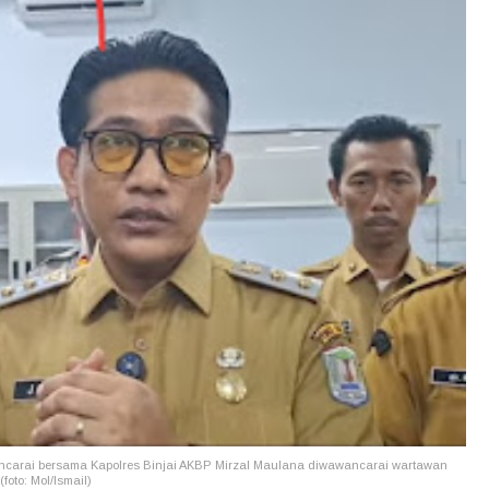
wancarai bersama Kapolres Binjai AKBP Mirzal Maulana diwawancarai wartawan
oto: Mol/Ismail)