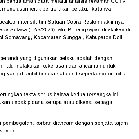
ukan pendalaman data melalui analisis rekaman CCTV
uk menelusuri jejak pergerakan pelaku," katanya.
acakan intensif, tim Satuan Cobra Reskrim akhirnya
da Selasa (12/5/2026) lalu. Penangkapan dilakukan di
Sei Semayang, Kecamatan Sunggal, Kabupaten Deli
perandi yang digunakan pelaku adalah dengan
n, lalu melakukan kekerasan dan ancaman untuk
 yang diambil berupa satu unit sepeda motor milik
terungkap fakta serius bahwa kedua tersangka ini
ukan tindak pidana serupa atau dikenal sebagai
jadi pembegalan, korban diancam dengan senjata tajam
wanan.