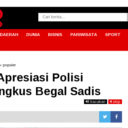
DAERAH
DUNIA
BISNIS
PARIWISATA
SPORT
»
populer
Apresiasi Polisi
ingkus Begal Sadis
bacakan
stop