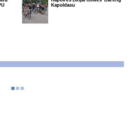
PU
Kapoldasu