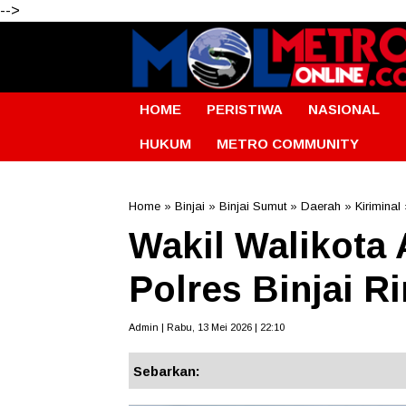
-->
HOME
PERISTIWA
NASIONAL
HUKUM
METRO COMMUNITY
Home
»
Binjai
»
Binjai Sumut
»
Daerah
»
Kiriminal
Wakil Walikota 
Polres Binjai R
Admin | Rabu, 13 Mei 2026 | 22:10
Sebarkan: