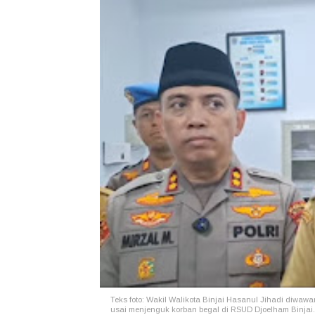
Teks foto: Wakil Walikota Binjai Hasanul Jihadi diwa
usai menjenguk korban begal di RSUD Djoelham Binjai.(f