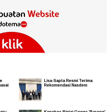
ke
Lisa-Sapta Resmi Terima
uasai
Rekomendasi Nasdem
Batu
Kapolres Binjai Gowes 'Bareng'