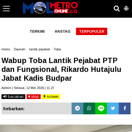
-->
TERKINI
HASTAG
TERPOPULER
Home
»
Daerah
»
lantik pejabat
»
Toba
Wabup Toba Lantik Pejabat PTP
dan Fungsional, Rikardo Hutajulu
Jabat Kadis Budpar
Admin | Selasa, 12 Mei 2026 | 11:27
bacakan
stop
screen
Sebarkan: