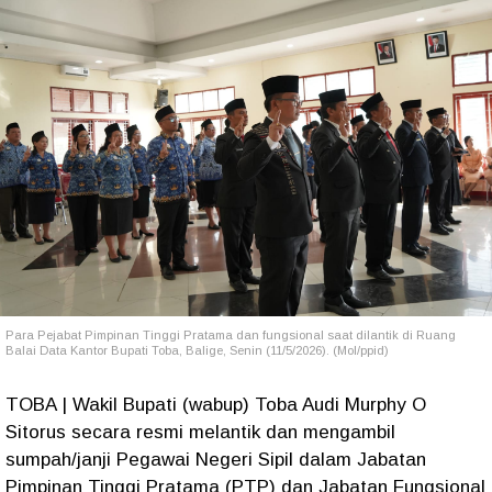
Para Pejabat Pimpinan Tinggi Pratama dan fungsional saat dilantik di Ruang
Balai Data Kantor Bupati Toba, Balige, Senin (11/5/2026). (Mol/ppid)
TOBA | Wakil Bupati (wabup) Toba Audi Murphy O
Sitorus secara resmi melantik dan mengambil
sumpah/janji Pegawai Negeri Sipil dalam Jabatan
Pimpinan Tinggi Pratama (PTP) dan Jabatan Fungsional