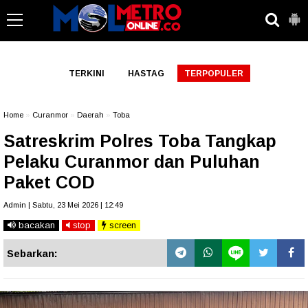
-->
TERKINI
HASTAG
TERPOPULER
Home
»
Curanmor
»
Daerah
»
Toba
Satreskrim Polres Toba Tangkap
Pelaku Curanmor dan Puluhan
Paket COD
Admin | Sabtu, 23 Mei 2026 | 12:49
bacakan
stop
screen
Sebarkan: