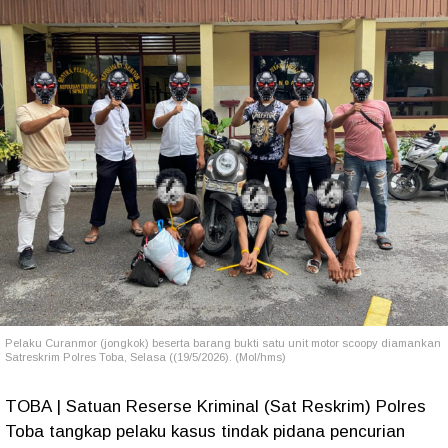
Pelaku Curanmor (jongkok) beserta barang bukti satu unit motor scoopy diamankan
Satreskrim Polres Toba, Selasa ((19/5/2026). (Mol/hms)
TOBA | Satuan Reserse Kriminal (Sat Reskrim) Polres
Toba tangkap pelaku kasus tindak pidana pencurian