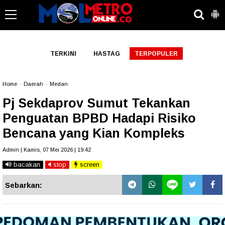
-->
TERKINI
HASTAG
TERPOPULER
Home
»
Daerah
»
Medan
Pj Sekdaprov Sumut Tekankan
Penguatan BPBD Hadapi Risiko
Bencana yang Kian Kompleks
Admin | Kamis, 07 Mei 2026 | 19:42
bacakan
stop
screen
Sebarkan: