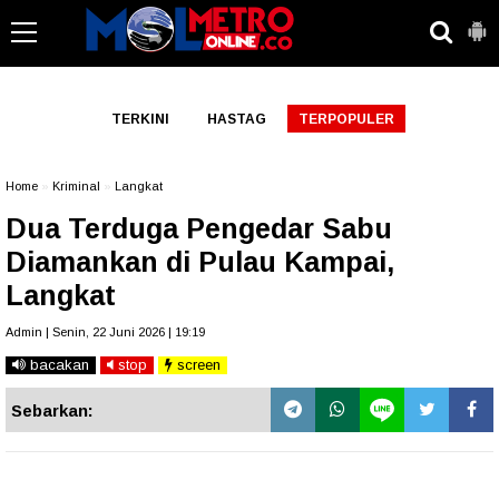
-->
TERKINI
HASTAG
TERPOPULER
Home
»
Kriminal
»
Langkat
Dua Terduga Pengedar Sabu
Diamankan di Pulau Kampai,
Langkat
Admin | Senin, 22 Juni 2026 | 19:19
bacakan
stop
screen
Sebarkan: