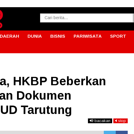
DAERAH
DUNIA
BISNIS
PARIWISATA
SPORT
ja, HKBP Beberkan
dan Dokumen
SUD Tarutung
bacakan
stop