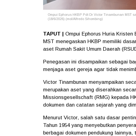
Ompui Ephorus HKBP Pdt Dr Victor Tinambunan MST sa
(18/6/2026).(mol/Alfredo Sihombing)
TAPUT |
Ompui Ephorus Huria Kristen
MST menegaskan HKBP memiliki dasar h
aset Rumah Sakit Umum Daerah (RSUD
Penegasan ini disampaikan sebagai ba
menjaga aset gereja agar tidak menim
Victor Tinambunan menyampaikan sec
merupakan aset yang diserahkan secar
Missionsgesellschaft (RMG) kepada HK
dokumen dan catatan sejarah yang dimi
Menurut Victor, salah satu dasar pent
Tahun 1954 yang menyebutkan penyerah
berbagai dokumen pendukung lainnya,