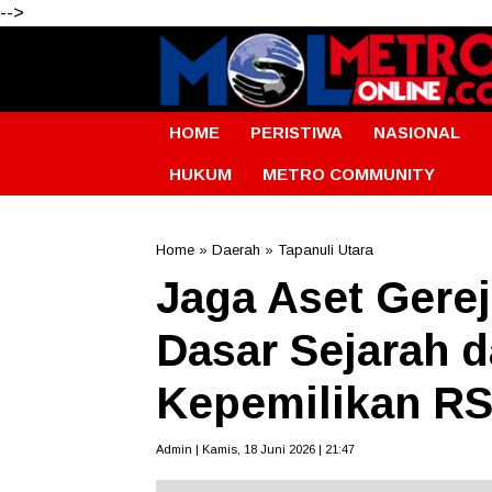
-->
HOME
PERISTIWA
NASIONAL
HUKUM
METRO COMMUNITY
Home
»
Daerah
»
Tapanuli Utara
Jaga Aset Gere
Dasar Sejarah 
Kepemilikan R
Admin | Kamis, 18 Juni 2026 | 21:47