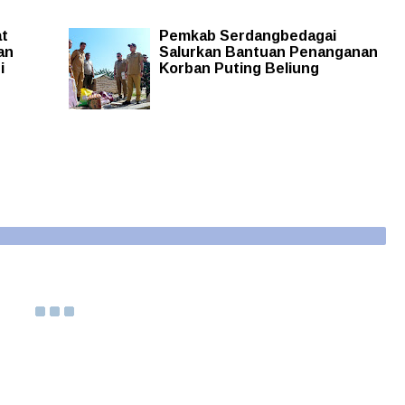
at
Pemkab Serdangbedagai
an
Salurkan Bantuan Penanganan
i
Korban Puting Beliung