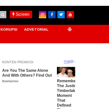
Screen
KORUPSI
ADVETORIAL