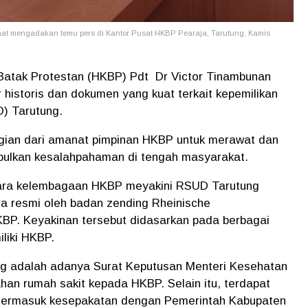
at mengadakan temu pers di Kantor Pusat HKBP Pearaja, Tarutung, Kamis
 Batak Protestan (HKBP) Pdt Dr Victor Tinambunan
istoris dan dokumen yang kuat terkait kepemilikan
) Tarutung.
gian dari amanat pimpinan HKBP untuk merawat dan
bulkan kesalahpahaman di tengah masyarakat.
ara kelembagaan HKBP meyakini RSUD Tarutung
a resmi oleh badan zending Rheinische
BP. Keyakinan tersebut didasarkan pada berbagai
liki HKBP.
ing adalah adanya Surat Keputusan Menteri Kesehatan
an rumah sakit kepada HKBP. Selain itu, terdapat
 termasuk kesepakatan dengan Pemerintah Kabupaten