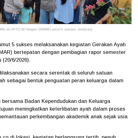
) di UPTD SD Negeri 158468 Lumut 5, sukses. (mol/yas)
mut 5 sukses melaksanakan kegiatan Gerakan Ayah
MAR) bertepatan dengan pembagian rapor semester
 (20/6/2026).
ilaksanakan secara serentak di seluruh satuan
gah sebagai bentuk penguatan peran keluarga dalam
 bersama Badan Kependudukan dan Keluarga
ujuan meningkatkan keterlibatan ayah dalam proses
a pemantauan perkembangan akademik anak sejak usia
co di lokasi, kegiatan berlangsung tertib, penuh