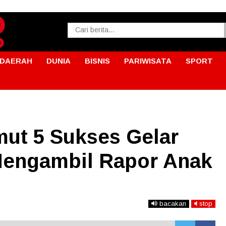
DAERAH
DUNIA
BISNIS
PARIWISATA
SPORT
ut 5 Sukses Gelar
Mengambil Rapor Anak
bacakan
stop