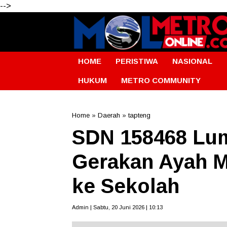
-->
HOME
PERISTIWA
NASIONAL
HUKUM
METRO COMMUNITY
Home
»
Daerah
»
tapteng
SDN 158468 Lum
Gerakan Ayah 
ke Sekolah
Admin | Sabtu, 20 Juni 2026 | 10:13