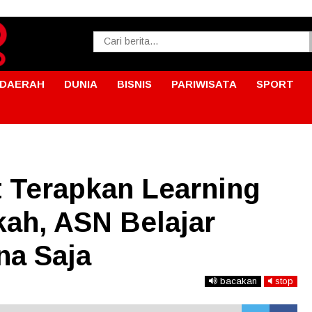
DAERAH
DUNIA
BISNIS
PARIWISATA
SPORT
 Terapkan Learning
ah, ASN Belajar
na Saja
bacakan
stop