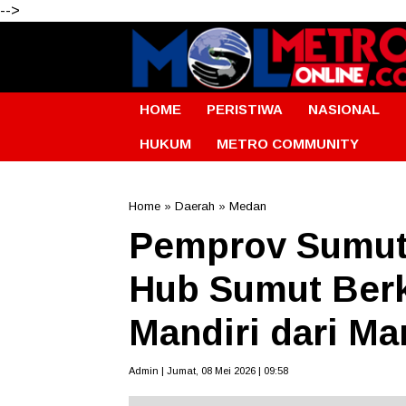
-->
HOME
PERISTIWA
NASIONAL
HUKUM
METRO COMMUNITY
Home
»
Daerah
»
Medan
Pemprov Sumut
Hub Sumut Berk
Mandiri dari Ma
Admin | Jumat, 08 Mei 2026 | 09:58