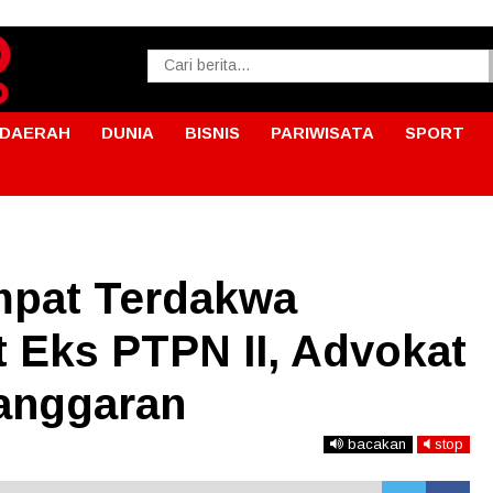
DAERAH
DUNIA
BISNIS
PARIWISATA
SPORT
mpat Terdakwa
 Eks PTPN II, Advokat
anggaran
bacakan
stop