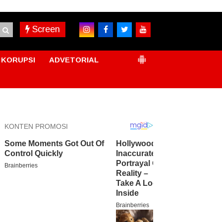
Screen
KORUPSI
ADVETORIAL