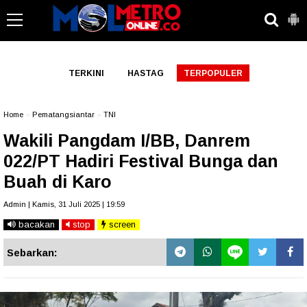
-->
TERKINI
HASTAG
TERPOPULER
Home
»
Pematangsiantar
»
TNI
Wakili Pangdam I/BB, Danrem
022/PT Hadiri Festival Bunga dan
Buah di Karo
Admin | Kamis, 31 Juli 2025 | 19:59
bacakan
stop
screen
Sebarkan: