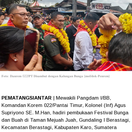
𝐅𝐨𝐭𝐨: 𝐃𝐚𝐧𝐫𝐞𝐦 022/𝐏𝐓 𝐃𝐢𝐬𝐚𝐦𝐛𝐮𝐭 𝐝𝐞𝐧𝐠𝐚𝐧 𝐊𝐚𝐥𝐮𝐧𝐠𝐚𝐧 𝐁𝐮𝐧𝐠𝐚 (𝐦𝐨𝐥/𝐝𝐨𝐤-𝐏𝐞𝐧𝐫𝐞𝐦)
PEMATANGSIANTAR
| Mewakili Pangdam I/BB,
Komandan Korem 022/Pantai Timur, Kolonel (Inf) Agus
Supriyono SE. M.Han, hadiri pembukaan Festival Bunga
dan Buah di Taman Mejuah Juah, Gundaling I Berastagi,
Kecamatan Berastagi, Kabupaten Karo, Sumatera