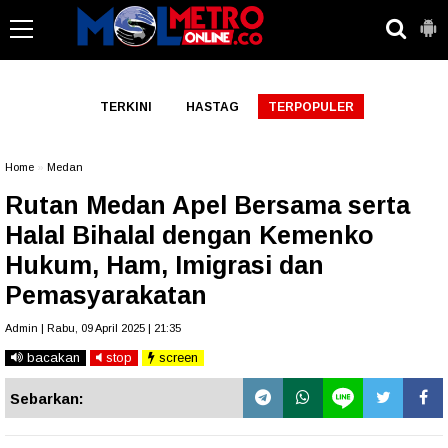
-->
TERKINI
HASTAG
TERPOPULER
Home
»
Medan
Rutan Medan Apel Bersama serta
Halal Bihalal dengan Kemenko
Hukum, Ham, Imigrasi dan
Pemasyarakatan
Admin | Rabu, 09 April 2025 | 21:35
bacakan
stop
screen
Sebarkan: