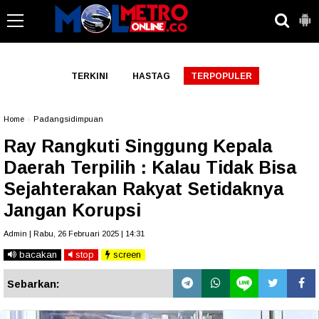
-->
TERKINI
HASTAG
TERPOPULER
Home
»
Padangsidimpuan
Ray Rangkuti Singgung Kepala
Daerah Terpilih : Kalau Tidak Bisa
Sejahterakan Rakyat Setidaknya
Jangan Korupsi
Admin | Rabu, 26 Februari 2025 | 14:31
bacakan
stop
screen
Sebarkan: