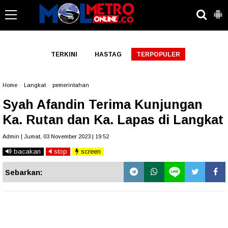
-->
TERKINI
HASTAG
TERPOPULER
Home
»
Langkat
»
pemerintahan
Syah Afandin Terima Kunjungan
Ka. Rutan dan Ka. Lapas di Langkat
Admin | Jumat, 03 November 2023 | 19:52
bacakan
stop
screen
Sebarkan: