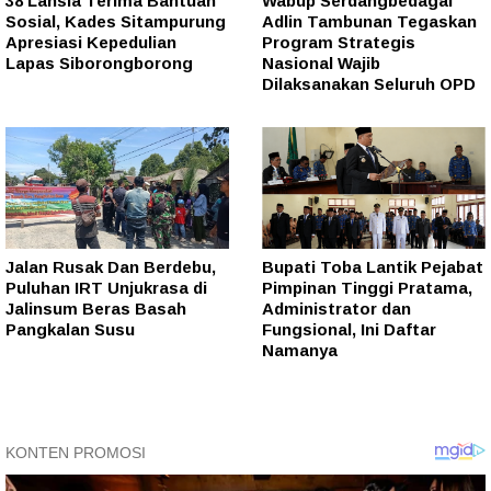
38 Lansia Terima Bantuan
Wabup Serdangbedagai
Sosial, Kades Sitampurung
Adlin Tambunan Tegaskan
Apresiasi Kepedulian
Program Strategis
Lapas Siborongborong
Nasional Wajib
Dilaksanakan Seluruh OPD
Jalan Rusak Dan Berdebu,
Bupati Toba Lantik Pejabat
Puluhan IRT Unjukrasa di
Pimpinan Tinggi Pratama,
Jalinsum Beras Basah
Administrator dan
Pangkalan Susu
Fungsional, Ini Daftar
Namanya