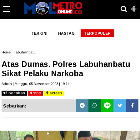
-->
TERKINI
HASTAG
TERPOPULER
Home
»
labuhanbatu
Atas Dumas. Polres Labuhanbatu
Sikat Pelaku Narkoba
Admin | Minggu, 05 November 2023 | 19:11
bacakan
stop
screen
Sebarkan: