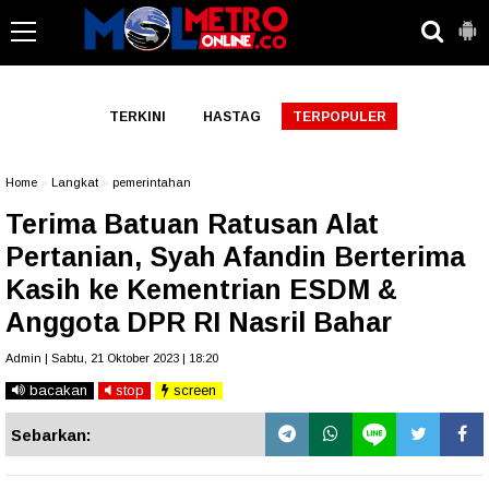
-->
TERKINI
HASTAG
TERPOPULER
Home
»
Langkat
»
pemerintahan
Terima Batuan Ratusan Alat
Pertanian, Syah Afandin Berterima
Kasih ke Kementrian ESDM &
Anggota DPR RI Nasril Bahar
Admin | Sabtu, 21 Oktober 2023 | 18:20
bacakan
stop
screen
Sebarkan: