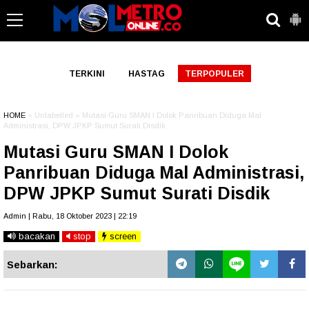
-->
TERKINI
HASTAG
TERPOPULER
HOME
» Unlabelled » Mutasi Guru SMAN I Dolok Panribuan Diduga Mal
Administrasi, DPW JPKP Sumut Surati Disdik
Mutasi Guru SMAN I Dolok
Panribuan Diduga Mal Administrasi,
DPW JPKP Sumut Surati Disdik
Admin | Rabu, 18 Oktober 2023 | 22:19
bacakan
stop
screen
Sebarkan: