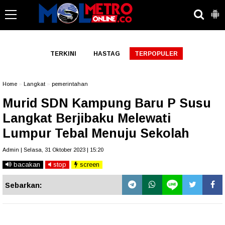
-->
TERKINI
HASTAG
TERPOPULER
Home
»
Langkat
»
pemerintahan
Murid SDN Kampung Baru P Susu
Langkat Berjibaku Melewati
Lumpur Tebal Menuju Sekolah
Admin | Selasa, 31 Oktober 2023 | 15:20
bacakan
stop
screen
Sebarkan: