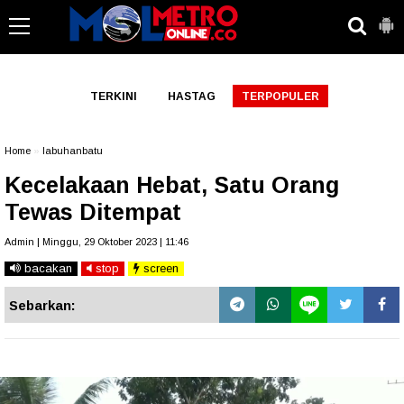
-->
TERKINI
HASTAG
TERPOPULER
Home
»
labuhanbatu
Kecelakaan Hebat, Satu Orang
Tewas Ditempat
Admin | Minggu, 29 Oktober 2023 | 11:46
bacakan
stop
screen
Sebarkan: