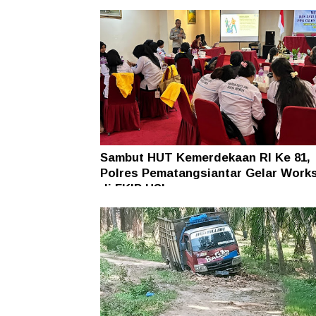
Sambut HUT Kemerdekaan RI Ke 81,
Polres Pematangsiantar Gelar Work
di FKIP USI