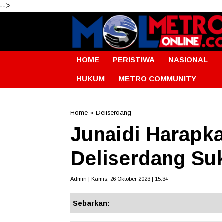
-->
HOME
PERISTIWA
NASIONAL
HUKUM
METRO COMMUNITY
Home
»
Deliserdang
Junaidi Harapk
Deliserdang Su
Admin | Kamis, 26 Oktober 2023 | 15:34
Sebarkan: