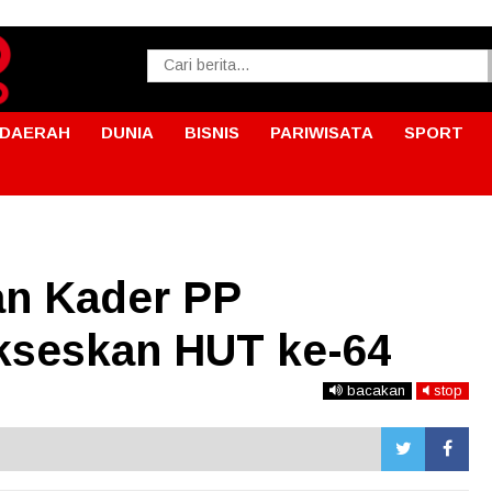
DAERAH
DUNIA
BISNIS
PARIWISATA
SPORT
an Kader PP
kseskan HUT ke-64
bacakan
stop