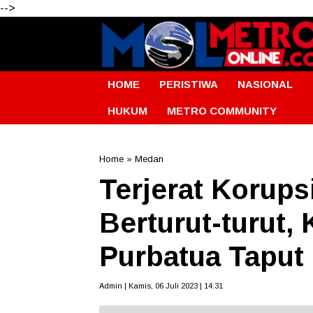
-->
HOME
PERISTIWA
NASIONAL
HUKUM
METRO COMMUNITY
Home
»
Medan
Terjerat Korups
Berturut-turut
Purbatua Taput 
Admin | Kamis, 06 Juli 2023 | 14:31