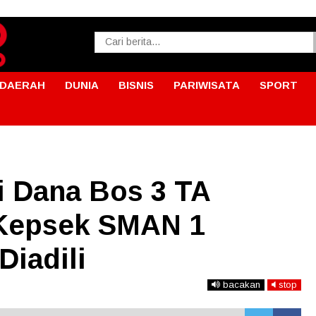
DAERAH
DUNIA
BISNIS
PARIWISATA
SPORT
i Dana Bos 3 TA
, Kepsek SMAN 1
Diadili
bacakan
stop