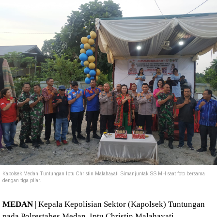
Kapolsek Medan Tuntungan Iptu Christin Malahayati Simanjuntak SS MH saat foto bersama
dengan tiga pilar.
MEDAN
| Kepala Kepolisian Sektor (Kapolsek) Tuntungan
pada Polrestabes Medan, Iptu Christin Malahayati