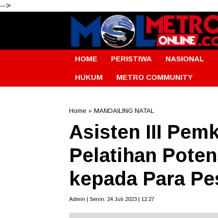
-->
HOME
PERISTIWA
NASIONAL
HUKUM
METRO COMMUNITY
Home
»
MANDAILING NATAL
Asisten III Pe
Pelatihan Poten
kepada Para Pe
Admin | Senin, 24 Juli 2023 | 12:27