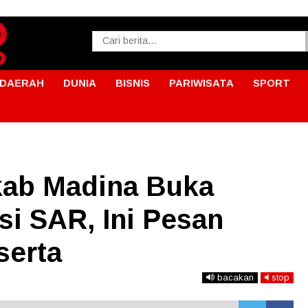
DAERAH
DUNIA
BISNIS
PARIWISATA
SPORT
mkab Madina Buka
si SAR, Ini Pesan
serta
bacakan
stop