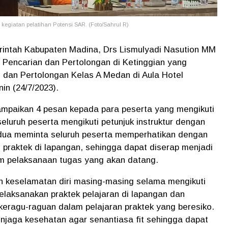
egiatan pelatihan Potensi SAR. (Foto/Sahrul R)
merintah Kabupaten Madina, Drs Lismulyadi Nasution MM
 Pencarian dan Pertolongan di Ketinggian yang
 dan Pertolongan Kelas A Medan di Aula Hotel
in (24/7/2023).
mpaikan 4 pesan kepada para peserta yang mengikuti
eluruh peserta mengikuti petunjuk instruktur dengan
edua meminta seluruh peserta memperhatikan dengan
 praktek di lapangan, sehingga dapat diserap menjadi
am pelaksanaan tugas yang akan datang.
 keselamatan diri masing-masing selama mengikuti
laksanakan praktek pelajaran di lapangan dan
keragu-raguan dalam pelajaran praktek yang beresiko.
njaga kesehatan agar senantiasa fit sehingga dapat