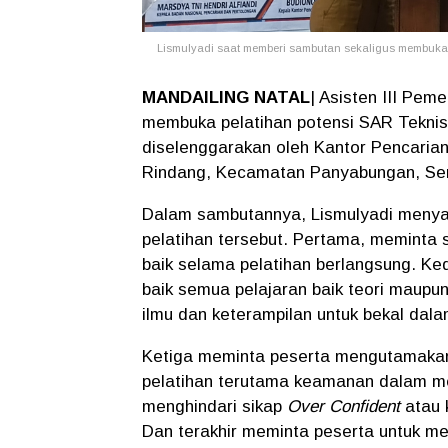
Lismulyadi saat memberi sambutan sekaligus membuka k
MANDAILING NATAL
| Asisten III Pe
membuka pelatihan potensi SAR Teknis
diselenggarakan oleh Kantor Pencarian
Rindang, Kecamatan Panyabungan, Sen
Dalam sambutannya, Lismulyadi menya
pelatihan tersebut. Pertama, meminta s
baik selama pelatihan berlangsung. K
baik semua pelajaran baik teori maupun
ilmu dan keterampilan untuk bekal dal
Ketiga meminta peserta mengutamakan
pelatihan terutama keamanan dalam me
menghindari sikap
Over Confident
atau 
Dan terakhir meminta peserta untuk me