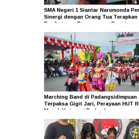
SMA Negeri 1 Siantar Narumonda Pe
Sinergi dengan Orang Tua Terapkan
Pembatasan Penggunaan Gawai
Marching Band di Padangsidimpuan
Terpaksa Gigit Jari, Perayaan HUT R
Masuk Kategori Perlombaan