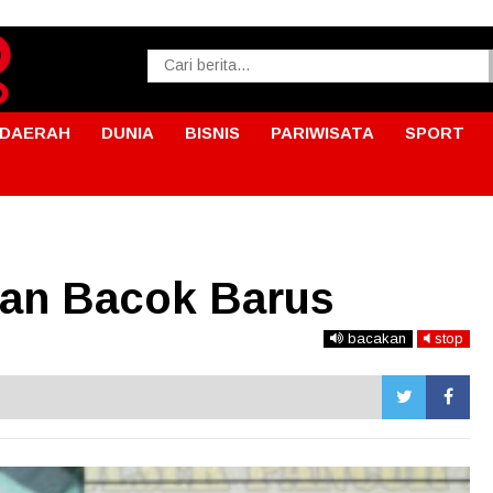
DAERAH
DUNIA
BISNIS
PARIWISATA
SPORT
igan Bacok Barus
bacakan
stop