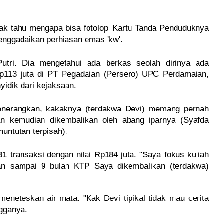
ak tahu mengapa bisa fotolopi Kartu Tanda Penduduknya 
enggadaikan perhiasan emas 'kw'.
utri. Dia mengetahui ada berkas seolah dirinya ada 
p113 juta di PT Pegadaian (Persero) UPC Perdamaian, 
yidik dari kejaksaan.
enerangkan, kakaknya (terdakwa Devi) memang pernah 
 kemudian dikembalikan oleh abang iparnya (Syafda 
nuntutan terpisah).
 transaksi dengan nilai Rp184 juta. "Saya fokus kuliah 
an sampai 9 bulan KTP Saya dikembalikan (terdakwa) 
eneteskan air mata. "Kak Devi tipikal tidak mau cerita 
gganya. 