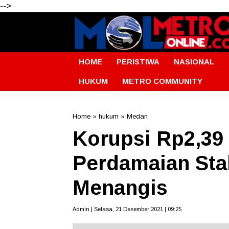
-->
HOME
PERISTIWA
NASIONAL
HUKUM
METRO COMMUNITY
Home
»
hukum
»
Medan
Korupsi Rp2,39
Perdamaian Sta
Menangis
Admin | Selasa, 21 Desember 2021 | 09:25