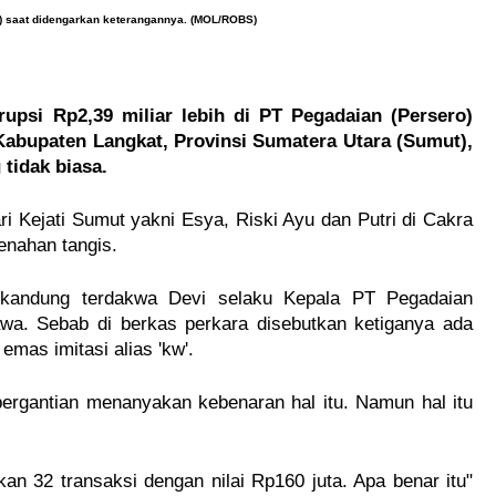
h) saat didengarkan keterangannya. (MOL/ROBS)
upsi Rp2,39 miliar lebih di PT Pegadaian (Persero) 
abupaten Langkat, Provinsi Sumatera Utara (Sumut), 
 tidak biasa.
i Kejati Sumut yakni Esya, Riski Ayu dan Putri di Cakra 
enahan tangis.
andung terdakwa Devi selaku Kepala PT Pegadaian 
a. Sebab di berkas perkara disebutkan ketiganya ada 
mas imitasi alias 'kw'.
ergantian menanyakan kebenaran hal itu. Namun hal itu 
an 32 transaksi dengan nilai Rp160 juta. Apa benar itu" 