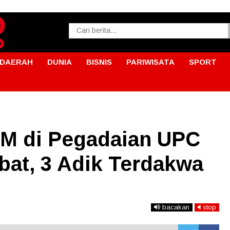
DAERAH
DUNIA
BISNIS
PARIWISATA
SPORT
 M di Pegadaian UPC
bat, 3 Adik Terdakwa
bacakan
stop