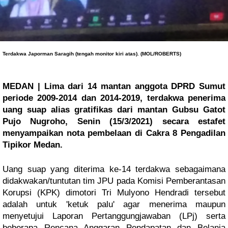
Terdakwa Japorman Saragih (tengah monitor kiri atas). (MOL/ROBERTS)
MEDAN | Lima dari 14 mantan anggota DPRD Sumut 
periode 2009-2014 dan 2014-2019, terdakwa penerima 
uang suap alias gratifikas dari mantan Gubsu Gatot 
Pujo Nugroho, Senin (15/3/2021) secara estafet 
menyampaikan nota pembelaan di Cakra 8 Pengadilan 
Tipikor Medan.
Uang suap yang diterima ke-14 terdakwa sebagaimana 
didakwakan/tuntutan tim JPU pada Komisi Pemberantasan 
Korupsi (KPK) dimotori Tri Mulyono Hendradi tersebut 
adalah untuk 'ketuk palu' agar menerima maupun 
menyetujui Laporan Pertanggungjawaban (LPj) serta 
beberapa Rencana Anggaran Pendapatan dan Belanja 