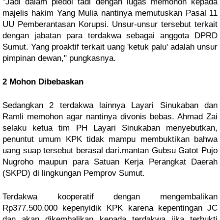
"Jadi dalam pledoi tadi dengan lugas memohon kepada 
majelis hakim Yang Mulia nantinya memutuskan Pasal 11 
UU Pemberantasan Korupsi. Unsur-unsur tersebut terkait 
dengan jabatan para terdakwa sebagai anggota DPRD 
Sumut. Yang proaktif terkait uang 'ketuk palu' adalah unsur 
pimpinan dewan," pungkasnya.
2 Mohon Dibebaskan
Sedangkan 2 terdakwa lainnya Layari Sinukaban dan 
Ramli memohon agar nantinya divonis bebas. Ahmad Zai 
selaku ketua tim PH Layari Sinukaban menyebutkan, 
penuntut umum KPK tidak mampu membuktikan bahwa 
uang suap tersebut berasal dari.mantan Gubsu Gatot Pujo 
Nugroho maupun para Satuan Kerja Perangkat Daerah 
(SKPD) di lingkungan Pemprov Sumut.
Terdakwa kooperatif dengan mengembalikan 
Rp377.500.000 kepenyidik KPK karena kepentingan JC 
dan akan dikembalikan kepada terdakwa jika terbukti 