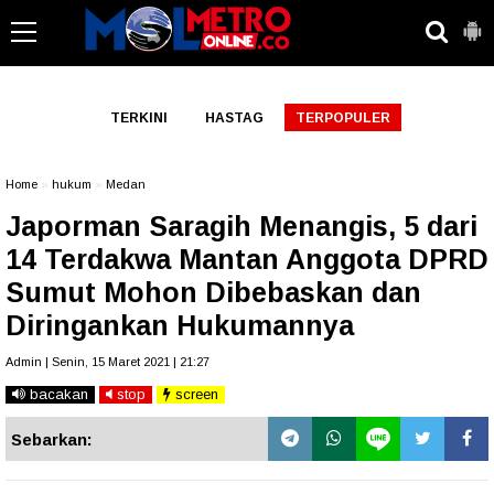
-->
TERKINI
HASTAG
TERPOPULER
Home
»
hukum
»
Medan
Japorman Saragih Menangis, 5 dari
14 Terdakwa Mantan Anggota DPRD
Sumut Mohon Dibebaskan dan
Diringankan Hukumannya
Admin | Senin, 15 Maret 2021 | 21:27
bacakan
stop
screen
Sebarkan: