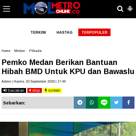
-->
TERKINI
HASTAG
TERPOPULER
Home
»
Medan
»
Pilkada
Pemko Medan Berikan Bantuan
Hibah BMD Untuk KPU dan Bawaslu
Admin | Kamis, 03 September 2020 | 17:49
bacakan
stop
screen
Sebarkan: