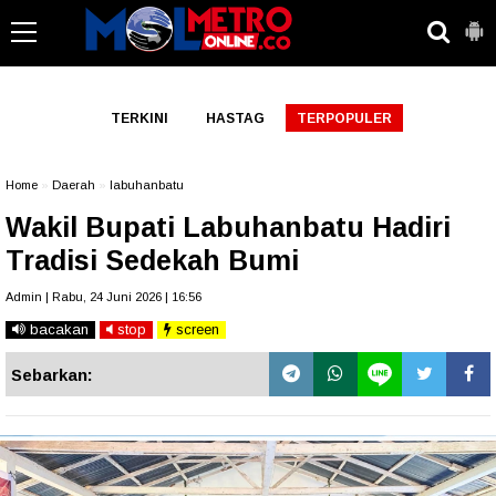
-->
TERKINI
HASTAG
TERPOPULER
Home
»
Daerah
»
labuhanbatu
Wakil Bupati Labuhanbatu Hadiri
Tradisi Sedekah Bumi
Admin | Rabu, 24 Juni 2026 | 16:56
bacakan
stop
screen
Sebarkan: