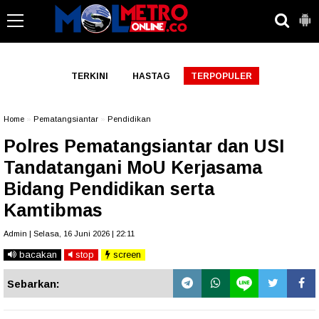
-->
TERKINI
HASTAG
TERPOPULER
Home
»
Pematangsiantar
»
Pendidikan
Polres Pematangsiantar dan USI
Tandatangani MoU Kerjasama
Bidang Pendidikan serta
Kamtibmas
Admin | Selasa, 16 Juni 2026 | 22:11
bacakan
stop
screen
Sebarkan: