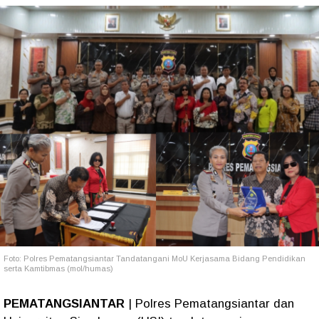
Foto: Polres Pematangsiantar Tandatangani MoU Kerjasama Bidang Pendidikan
serta Kamtibmas (mol/humas)
PEMATANGSIANTAR
| Polres Pematangsiantar dan