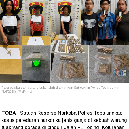
Para pelaku dan barang bukti telah diamankan Satreskrim Polres Toba, Jumat
(5/6/2028). (Mol/hms)
TOBA
| Satuan Reserse Narkoba Polres Toba ungkap
kasus peredaran narkotika jenis ganja di sebuah warung
tuak yang berada di pinggir Jalan FL Tobing, Kelurahan