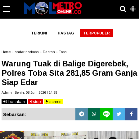
-->
TERKINI
HASTAG
TERPOPULER
Home
»
andar narkoba
»
Daerah
»
Toba
Warung Tuak di Balige Digerebek,
Polres Toba Sita 281,85 Gram Ganja
Siap Edar
Admin | Senin, 08 Juni 2026 | 14:39
bacakan
stop
screen
Sebarkan: