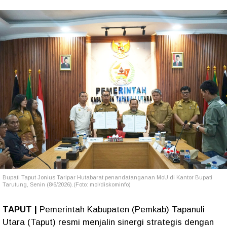
Bupati Taput Jonius Taripar Hutabarat penandatanganan MoU di Kantor Bupati
Tarutung, Senin (8/6/2026).(Foto: mol/diskominfo)
TAPUT |
Pemerintah Kabupaten (Pemkab) Tapanuli
Utara (Taput) resmi menjalin sinergi strategis dengan