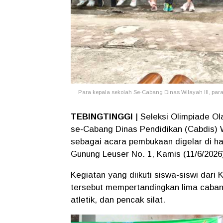
Para kepala sekolah Se-Cabang Dinas Wilayah III, para
TEBINGTINGGI
| Seleksi Olimpiade O
se-Cabang Dinas Pendidikan (Cabdis) Wi
sebagai acara pembukaan digelar di ha
Gunung Leuser No. 1, Kamis (11/6/2026
Kegiatan yang diikuti siswa-siswi dar
tersebut mempertandingkan lima cabang 
atletik, dan pencak silat.