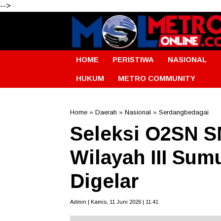
-->
HOME
PERISTIWA
NASIONAL
HUKUM
METRO COMMUNITY
Home
»
Daerah
»
Nasional
»
Serdangbedagai
Seleksi O2SN 
Wilayah III Sum
Digelar
Admin | Kamis, 11 Juni 2026 | 11:41