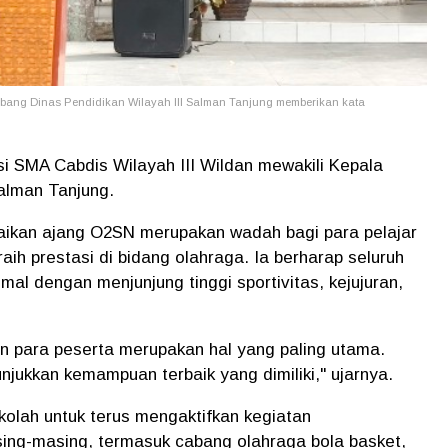
Cabang Dinas Pendidikan Wilayah III Salman Tanjung memberikan kata
i SMA Cabdis Wilayah III Wildan mewakili Kepala
alman Tanjung.
kan ajang O2SN merupakan wadah bagi para pelajar
h prestasi di bidang olahraga. Ia berharap seluruh
al dengan menjunjung tinggi sportivitas, kejujuran,
n para peserta merupakan hal yang paling utama.
jukkan kemampuan terbaik yang dimiliki," ujarnya.
olah untuk terus mengaktifkan kegiatan
asing-masing, termasuk cabang olahraga bola basket,