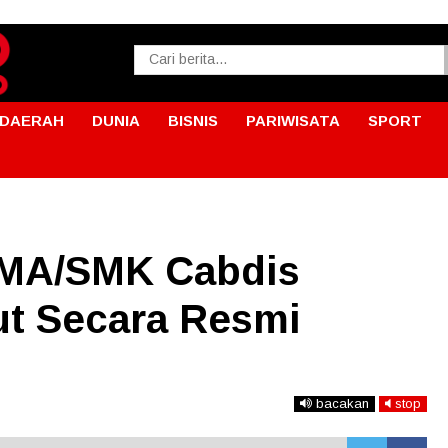
DAERAH
DUNIA
BISNIS
PARIWISATA
SPORT
SMA/SMK Cabdis
ut Secara Resmi
bacakan
stop