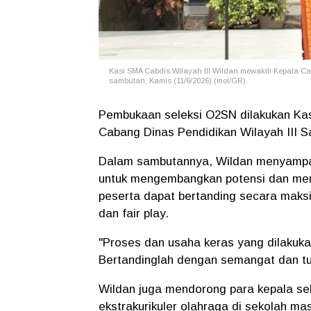
Kasi SMA Cabdis Wilayah III Wildan mewakili Kepala 
sambutan, Kamis (11/6/2026).(mol/GR).
Pembukaan seleksi O2SN dilakukan Kas
Cabang Dinas Pendidikan Wilayah III S
Dalam sambutannya, Wildan menyampai
untuk mengembangkan potensi dan merai
peserta dapat bertanding secara maksim
dan fair play.
"Proses dan usaha keras yang dilakuka
Bertandinglah dengan semangat dan tun
Wildan juga mendorong para kepala sek
ekstrakurikuler olahraga di sekolah m