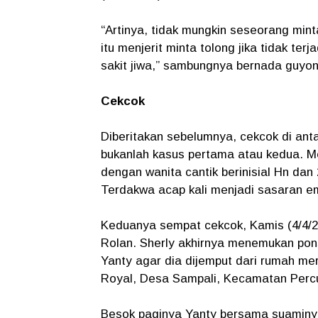
“Artinya, tidak mungkin seseorang minta
itu menjerit minta tolong jika tidak ter
sakit jiwa,” sambungnya bernada guyo
Cekcok
Diberitakan sebelumnya, cekcok di anta
bukanlah kasus pertama atau kedua. Me
dengan wanita cantik berinisial Hn dan
Terdakwa acap kali menjadi sasaran em
Keduanya sempat cekcok, Kamis (4/4/20
Rolan. Sherly akhirnya menemukan pon
Yanty agar dia dijemput dari rumah me
Royal, Desa Sampali, Kecamatan Percu
Besok paginya Yanty bersama suaminya