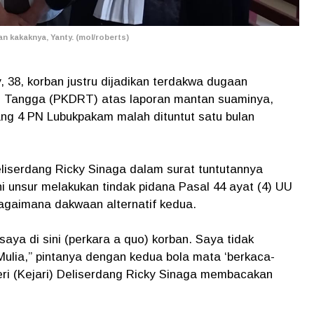
n kakaknya, Yanty. (mol/roberts)
, 38, korban justru dijadikan terdakwa dugaan
Tangga (PKDRT) atas laporan mantan suaminya,
ang 4 PN Lubukpakam malah dituntut satu bulan
liserdang Ricky Sinaga dalam surat tuntutannya
 unsur melakukan tindak pidana Pasal 44 ayat (4) UU
gaimana dakwaan alternatif kedua.
saya di sini (perkara a quo) korban. Saya tidak
ulia,” pintanya dengan kedua bola mata ‘berkaca-
ri (Kejari) Deliserdang Ricky Sinaga membacakan