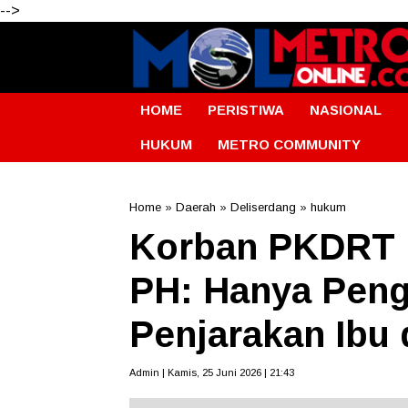
-->
HOME
PERISTIWA
NASIONAL
HUKUM
METRO COMMUNITY
Home
»
Daerah
»
Deliserdang
»
hukum
Korban PKDRT D
PH: Hanya Peng
Penjarakan Ibu
Admin | Kamis, 25 Juni 2026 | 21:43