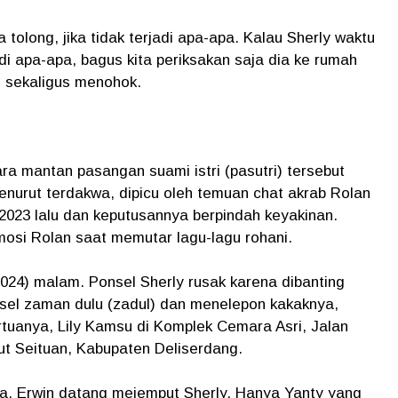
 tolong, jika tidak terjadi apa-apa. Kalau Sherly waktu
jadi apa-apa, bagus kita periksakan saja dia ke rumah
n sekaligus menohok.
ra mantan pasangan suami istri (pasutri) tersebut
nurut terdakwa, dipicu oleh temuan chat akrab Rolan
 2023 lalu dan keputusannya berpindah keyakinan.
osi Rolan saat memutar lagu-lagu rohani.
24) malam. Ponsel Sherly rusak karena dibanting
sel zaman dulu (zadul) dan menelepon kakaknya,
rtuanya, Lily Kamsu di Komplek Cemara Asri, Jalan
t Seituan, Kabupaten Deliserdang.
, Erwin datang mejemput Sherly. Hanya Yanty yang