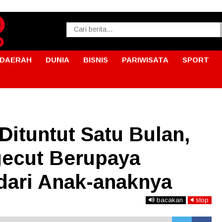
DAERAH
DUNIA
BISNIS
PARIWISATA
SPORT
ituntut Satu Bulan,
ecut Berupaya
 dari Anak-anaknya
bacakan
stop