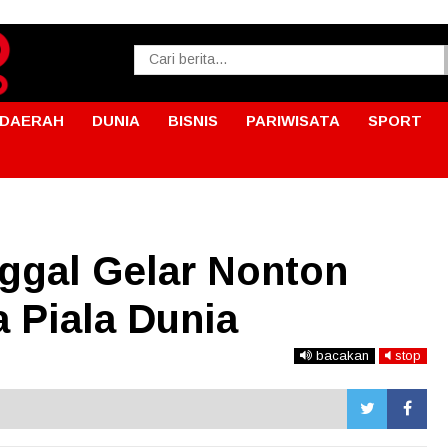
DAERAH
DUNIA
BISNIS
PARIWISATA
SPORT
nggal Gelar Nonton
 Piala Dunia
bacakan
stop