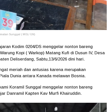
amatan Sunggal ( MOL/ GN)
jajaran Kodim 0204/DS menggelar nonton bareng
Warung Kopi ( Warkop) Matang Kufi di Dusun IV, Desa
ten Deliserdang, Sabtu,13/6/2026 dini hari.
ngat meriah dan antusias karena merupakan
Piala Dunia antara Kanada melawan Bosnia.
, kami Koramil Sunggal menggelar nonton bareng
ar Danramil Kapten Kav Murfi Khairuddin.