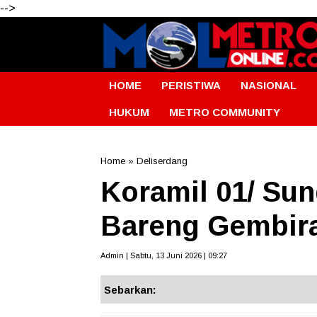
-->
HOME
PERISTIWA
NASIONAL
HUKUM
METRO COMMUNITY
Home
»
Deliserdang
Koramil 01/ Su
Bareng Gembira
Admin | Sabtu, 13 Juni 2026 | 09:27
Sebarkan: