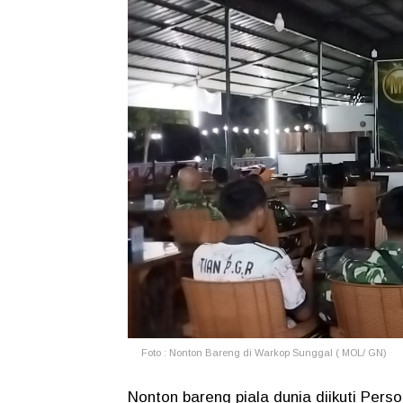
Foto : Nonton Bareng di Warkop Sunggal ( MOL/ GN)
Nonton bareng piala dunia diikuti Perso