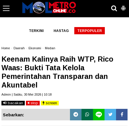
-->
TERKINI
HASTAG
TERPOPULER
Home
»
Daerah
»
Ekonomi
»
Medan
Keenam Kalinya Raih WTP, Rico
Waas: Bukti Tata Kelola
Pemerintahan Transparan dan
Akuntabel
Admin | Sabtu, 30 Mei 2026 | 10:18
bacakan
stop
screen
Sebarkan: