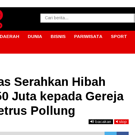
DAERAH
DUNIA
BISNIS
PARIWISATA
SPORT
as Serahkan Hibah
 Juta kepada Gereja
etrus Pollung
bacakan
stop