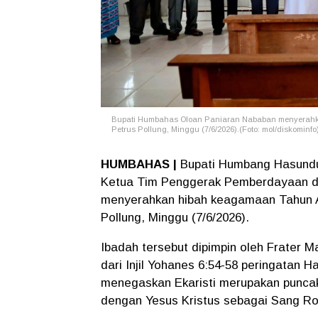
Bupati Humbahas Oloan Paniaran Nababan menyerahka
Petrus Pollung, Minggu (7/6/2026).(Foto: mol/diskominfo
HUMBAHAS |
Bupati Humbang Hasund
Ketua Tim Penggerak Pemberdayaan d
menyerahkan hibah keagamaan Tahun A
Pollung, Minggu (7/6/2026).
Ibadah tersebut dipimpin oleh Frater 
dari Injil Yohanes 6:54-58 peringatan 
menegaskan Ekaristi merupakan puncak
dengan Yesus Kristus sebagai Sang Ro