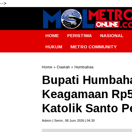
-->
HOME
PERISTIWA
NASIONAL
HUKUM
METRO COMMUNITY
Home
»
Daerah
»
Humbahas
Bupati Humbah
Keagamaan Rp50
Katolik Santo P
Admin | Senin, 08 Juni 2026 | 04:30