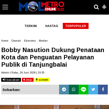
-->
TERKINI
HASTAG
TERPOPULER
Home
»
Daerah
»
Ekonomu
»
Medan
Bobby Nasution Dukung Penataan
Kota dan Penguatan Pelayanan
Publik di Tanjungbalai
Admin | Rabu, 24 Juni 2026 | 19:35
bacakan
stop
screen
Sebarkan: