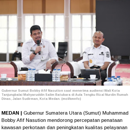
Gubernur Sumut Bobby Afif Nasution saat menerima audiensi Wali Kota
Tanjungbalai Mahyaruddin Salim Batubara di Aula Tengku Rizal Nurdin Rumah
Dinas, Jalan Sudirman, Kota Medan. (mol/kmnfo)
MEDAN |
Gubernur Sumatera Utara (Sumut) Muhammad
Bobby Afif Nasution mendorong percepatan penataan
kawasan perkotaan dan peningkatan kualitas pelayanan