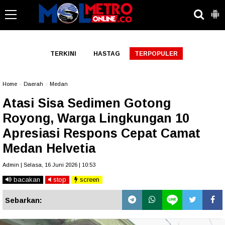
-->
TERKINI
HASTAG
TERPOPULER
Home
»
Daerah
»
Medan
Atasi Sisa Sedimen Gotong
Royong, Warga Lingkungan 10
Apresiasi Respons Cepat Camat
Medan Helvetia
Admin | Selasa, 16 Juni 2026 | 10:53
bacakan
stop
screen
Sebarkan: