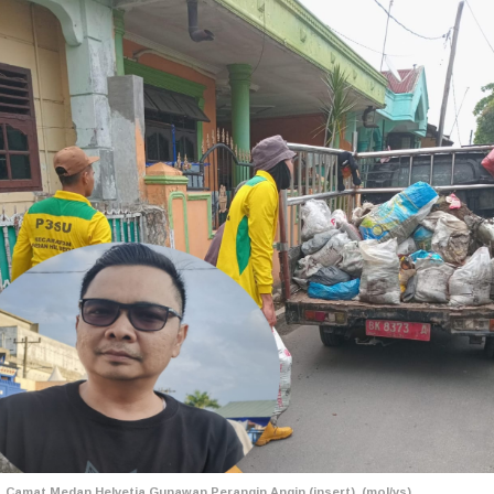
Camat Medan Helvetia Gunawan Perangin Angin (insert). (mol/vs)