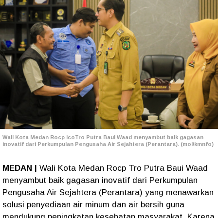
Wali Kota Medan Rocp icoTro Putra Baui Waad menyambut baik gagasan
inovatif dari Perkumpulan Pengusaha Air Sejahtera (Perantara). (mol/kmnfo)
MEDAN |
Wali Kota Medan Rocp Tro Putra Baui Waad
menyambut baik gagasan inovatif dari Perkumpulan
Pengusaha Air Sejahtera (Perantara) yang menawarkan
solusi penyediaan air minum dan air bersih guna
mendukung peningkatan kesehatan masyarakat. Karena