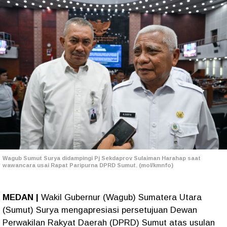
Wagub Sumut Surya didampingi Pj Sekdaprov Sulaiman Harahap saat
wawancara usai Rapat Paripurna DPRD Sumut. (mol/kmnfo)
MEDAN |
Wakil Gubernur (Wagub) Sumatera Utara
(Sumut) Surya mengapresiasi persetujuan Dewan
Perwakilan Rakyat Daerah (DPRD) Sumut atas usulan