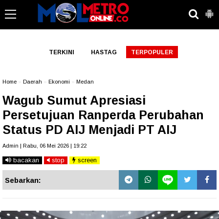
-->
TERKINI
HASTAG
TERPOPULER
Home
»
Daerah
»
Ekonomi
»
Medan
Wagub Sumut Apresiasi
Persetujuan Ranperda Perubahan
Status PD AIJ Menjadi PT AIJ
Admin | Rabu, 06 Mei 2026 | 19:22
bacakan
stop
screen
Sebarkan: