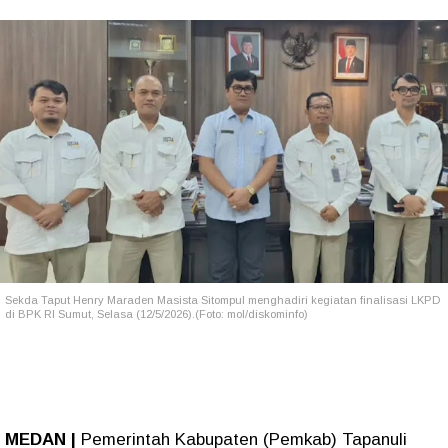
Sekda Taput Henry Maraden Masista Sitompul menghadiri kegiatan finalisasi LKPD
di BPK RI Sumut, Selasa (12/5/2026).(Foto: mol/diskominfo)
MEDAN |
Pemerintah Kabupaten (Pemkab) Tapanuli