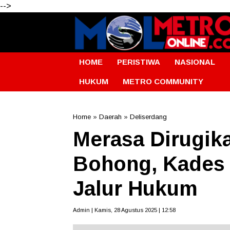
-->
HOME
PERISTIWA
NASIONAL
HUKUM
METRO COMMUNITY
Home
»
Daerah
»
Deliserdang
Merasa Dirugik
Bohong, Kades
Jalur Hukum
Admin | Kamis, 28 Agustus 2025 | 12:58