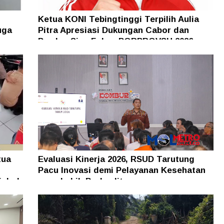
Ketua KONI Tebingtinggi Terpilih Aulia
uga
Pitra Apresiasi Dukungan Cabor dan
Pemko, Siap Fokus PORPROVSU 2026
tua
Evaluasi Kinerja 2026, RSUD Tarutung
Pacu Inovasi demi Pelayanan Kesehatan
isbol
yang Lebih Berkualitas