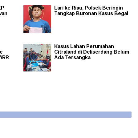
KP
Lari ke Riau, Polsek Beringin
wan
Tangkap Buronan Kasus Begal
Kasus Lahan Perumahan
ke
Citraland di Deliserdang Belum
7/RR
Ada Tersangka