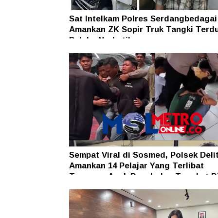
Sat Intelkam Polres Serdangbedagai
Amankan ZK Sopir Truk Tangki Terd
Pelaku Narkotika
Sempat Viral di Sosmed, Polsek Deli
Amankan 14 Pelajar Yang Terlibat
Tawuran, Anak Panah dan Tongkat B
Ikut Diamankan