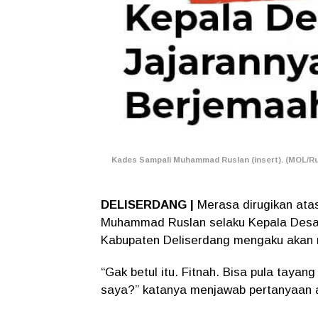
Kades Sampali Muhammad Ruslan (insert). (MOL/R
DELISERDANG |
Merasa dirugikan atas
Muhammad Ruslan selaku Kepala Desa 
Kabupaten Deliserdang mengaku akan 
“Gak betul itu. Fitnah. Bisa pula tayan
saya?” katanya menjawab pertanyaan a