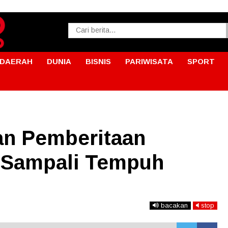
DAERAH
DUNIA
BISNIS
PARIWISATA
SPORT
an Pemberitaan
 Sampali Tempuh
bacakan
stop