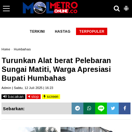
-->
TERKINI
HASTAG
TERPOPULER
Home
»
Humbahas
Turunkan Alat berat Pelebaran
Sungai Matiti, Warga Apresiasi
Bupati Humbahas
Admin | Sabtu, 12 Juli 2025 | 16:23
bacakan
stop
screen
Sebarkan: