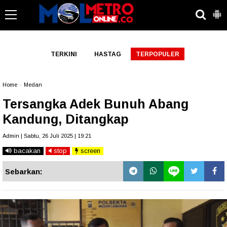
-->
TERKINI
HASTAG
TERPOPULER
Home
»
Medan
Tersangka Adek Bunuh Abang
Kandung, Ditangkap
Admin | Sabtu, 26 Juli 2025 | 19:21
bacakan
stop
screen
Sebarkan: