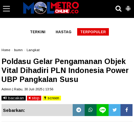
-->
TERKINI
HASTAG
TERPOPULER
Home
»
bumn
»
Langkat
Poldasu Gelar Pengamanan Objek
Vital Dihadiri PLN Indonesia Power
UBP Pangkalan Susu
Admin | Rabu, 30 Juli 2025 | 13:56
bacakan
stop
screen
Sebarkan: