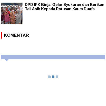
DPD IPK Binjai Gelar Syukuran dan Berikan
Tali Asih Kepada Ratusan Kaum Duafa
KOMENTAR