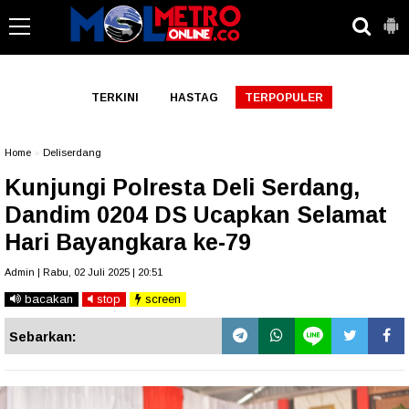
-->
TERKINI
HASTAG
TERPOPULER
Home
»
Deliserdang
Kunjungi Polresta Deli Serdang,
Dandim 0204 DS Ucapkan Selamat
Hari Bayangkara ke-79
Admin | Rabu, 02 Juli 2025 | 20:51
bacakan
stop
screen
Sebarkan: