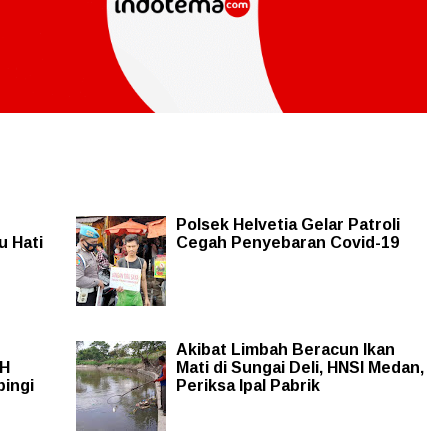
r
Polsek Helvetia Gelar Patroli
u Hati
Cegah Penyebaran Covid-19
Akibat Limbah Beracun Ikan
 H
Mati di Sungai Deli, HNSI Medan,
ingi
Periksa Ipal Pabrik