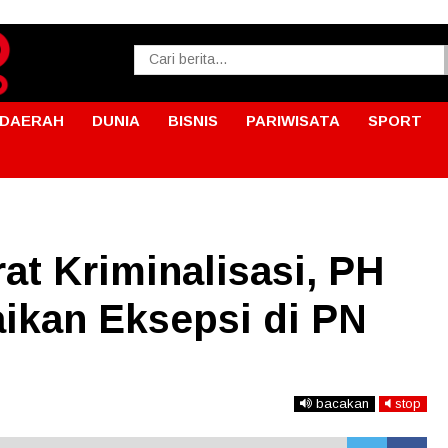
DAERAH
DUNIA
BISNIS
PARIWISATA
SPORT
at Kriminalisasi, PH
kan Eksepsi di PN
bacakan
stop