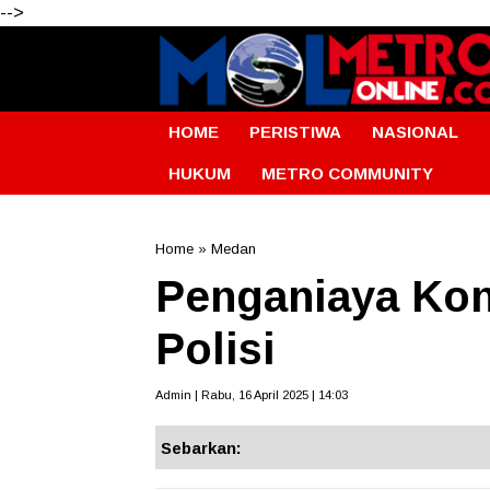
-->
HOME
PERISTIWA
NASIONAL
HUKUM
METRO COMMUNITY
Home
»
Medan
Penganiaya Kon
Polisi
Admin | Rabu, 16 April 2025 | 14:03
Sebarkan: