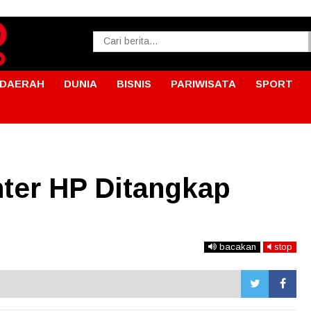
DAERAH
DUNIA
BISNIS
PARIWISATA
SPORT
ter HP Ditangkap
bacakan
stop